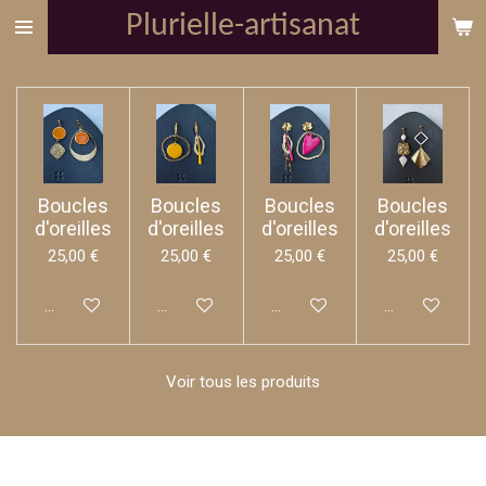
Plurielle-artisanat
Passer
au
contenu
principal
Boucles
Boucles
Boucles
Boucles
d'oreilles
d'oreilles
d'oreilles
d'oreilles
25,00 €
25,00 €
25,00 €
25,00 €
Ajouter au panier
Ajouter au panier
Ajouter au panier
Ajouter au pan
Voir tous les produits