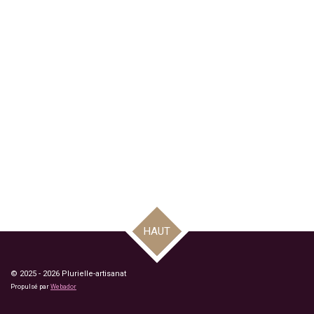
HAUT
© 2025 - 2026 Plurielle-artisanat
Propulsé par
Webador