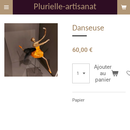
Plurielle-artisanat
Passer
au
contenu
Danseuse
principal
60,00 €
Ajouter
au
panier
Papier