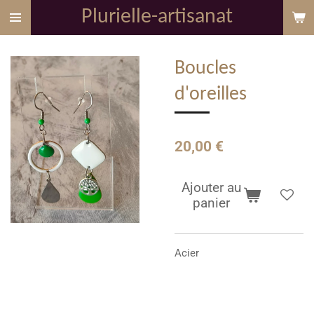
Plurielle-artisanat
Passer
au
contenu
Boucles
principal
d'oreilles
20,00 €
Ajouter au
panier
Acier