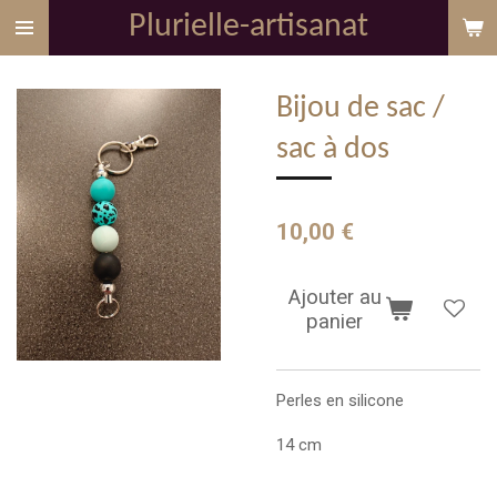
Plurielle-artisanat
Passer
au
contenu
Bijou de sac /
principal
sac à dos
10,00 €
Ajouter au
panier
Perles en silicone
14 cm